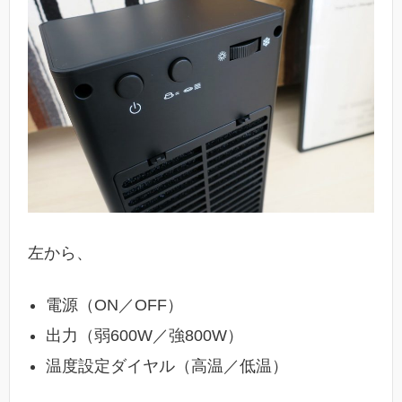
左から、
電源（ON／OFF）
出力（弱600W／強800W）
温度設定ダイヤル（高温／低温）