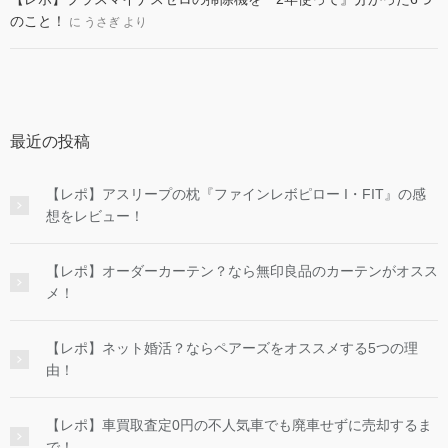
のこと！
に
うさぎ
より
最近の投稿
【レポ】アスリープの枕『ファインレボピロー I・FIT』の感
想をレビュー！
【レポ】オーダーカーテン？なら無印良品のカーテンがオスス
メ！
【レポ】ネット婚活？ならペアーズをオススメする5つの理
由！
【レポ】車買取査定0円の不人気車でも廃車せずに売却するま
で！