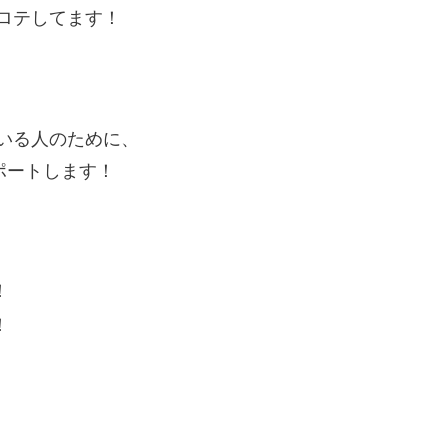
ロテしてます！
いる人のために、
ポートします！
！
！