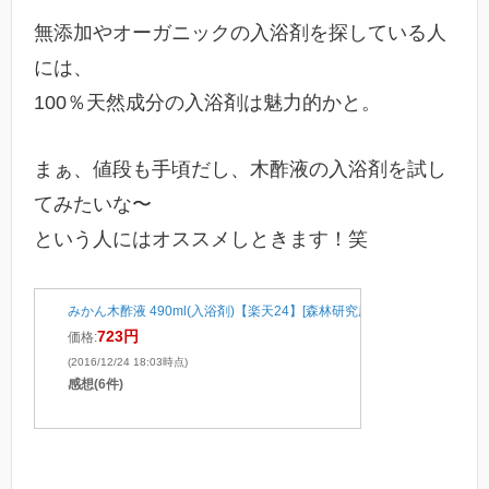
無添加やオーガニックの入浴剤を探している人
には、
100％天然成分の入浴剤は魅力的かと。
まぁ、値段も手頃だし、木酢液の入浴剤を試し
てみたいな〜
という人にはオススメしときます！笑
みかん木酢液 490ml(入浴剤)【楽天24】[森林研究所 入浴用木酢液]
723円
価格:
(2016/12/24 18:03時点)
感想(6件)