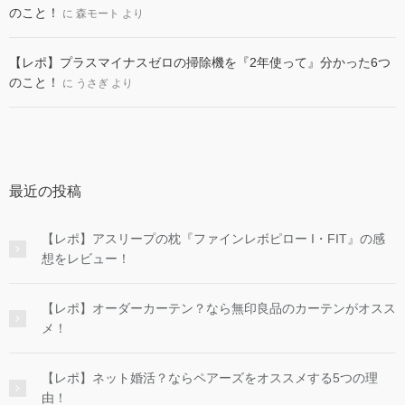
のこと！
に
森モート
より
【レポ】プラスマイナスゼロの掃除機を『2年使って』分かった6つ
のこと！
に
うさぎ
より
最近の投稿
【レポ】アスリープの枕『ファインレボピロー I・FIT』の感
想をレビュー！
【レポ】オーダーカーテン？なら無印良品のカーテンがオスス
メ！
【レポ】ネット婚活？ならペアーズをオススメする5つの理
由！