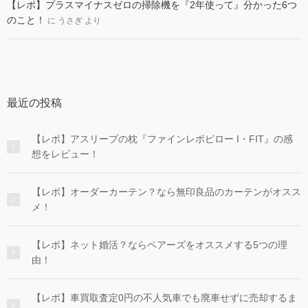
【レポ】プラスマイナスゼロの掃除機を『2年使って』分かった6つ
のこと！
に
うさぎ
より
最近の投稿
【レポ】アスリープの枕『ファインレボピロー I・FIT』の感
想をレビュー！
【レポ】オーダーカーテン？なら無印良品のカーテンがオスス
メ！
【レポ】ネット婚活？ならペアーズをオススメする5つの理
由！
【レポ】車買取査定0円の不人気車でも廃車せずに売却するま