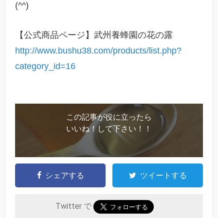
(^^)
【公式商品ページ】武州養蜂園の花の露
http://www.bushu38.com/products/list.php?
category_id=16
この記事が役に立ったら
いいね！して下さい！！
シェアする
ツイートする
Twitter で